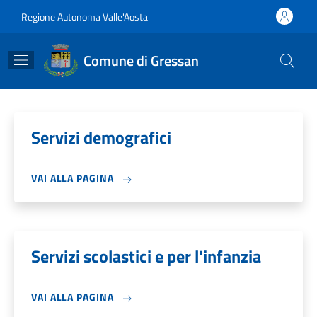
Salta al contenuto principale
Skip to footer content
Regione Autonoma Valle'Aosta
Comune di Gressan
Servizi demografici
VAI ALLA PAGINA
Servizi scolastici e per l'infanzia
VAI ALLA PAGINA